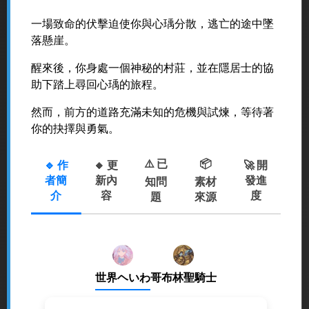
一場致命的伏擊迫使你與心瑀分散，逃亡的途中墜
落懸崖。
醒來後，你身處一個神秘的村莊，並在隱居士的協
助下踏上尋回心瑀的旅程。
然而，前方的道路充滿未知的危機與試煉，等待著
你的抉擇與勇氣。
⚠️ 已
📦
🔹 作
🔸 更
🚀 開
者簡
新內
發進
知問
素材
介
容
度
題
來源
世界ヘいわ
哥布林聖騎士